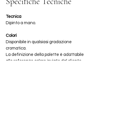
Specifiche Tecniche
Tecnica
Dipinto a mano.
Colori
Disponibile in qualsiasi gradazione
cromatica.
La definizione della palette è adattabile
alle referenze colore inviate dal cliente.
Supporto
Direttamente su muro, tnt in fibra di vetro
(resistente all’acqua, ignifugo,
antibatterico), carta, seta, altri supporti
tessili.
Layout
Lo sviluppo del disegno è sempre studiato
e/o adattato ad hoc.