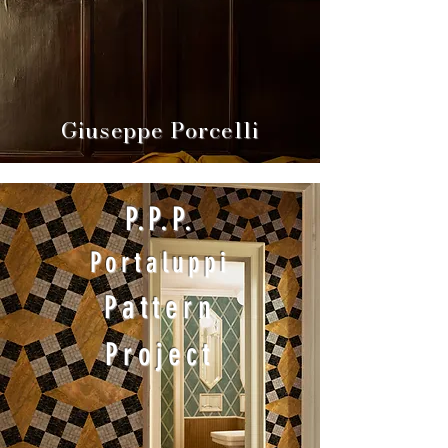
Giuseppe Porcelli
P.P.P.
Portaluppi
Pa
tt
ern
Project